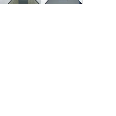
Devis Gratuit
Contact
Adresse :
2 Impasse Las Parets
Albi, 81150 Marssac-sur-Tarn
au :
Tél
:
06 37 77 94 45
Nous sommes également présents